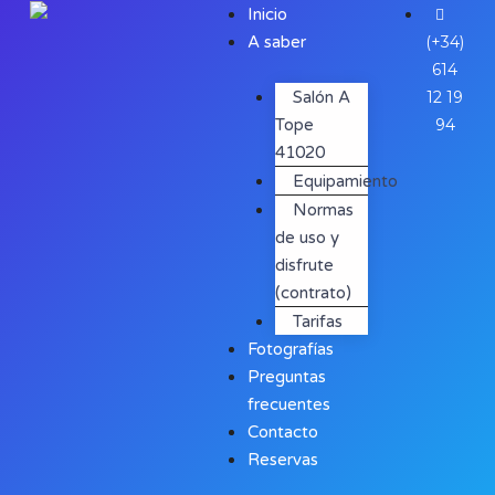
Inicio
A saber
(+34)
614
Salón A
12 19
Tope
94
41020
Equipamiento
Normas
de uso y
disfrute
(contrato)
Tarifas
Fotografías
Preguntas
frecuentes
Contacto
Reservas