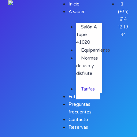
Inicio
A saber
(+34)
614
Salón A
12 19
Tope
94
41020
Equipamiento
Normas
de uso y
disfrute
(contrato)
Tarifas
Fotografías
Preguntas
frecuentes
Contacto
Reservas