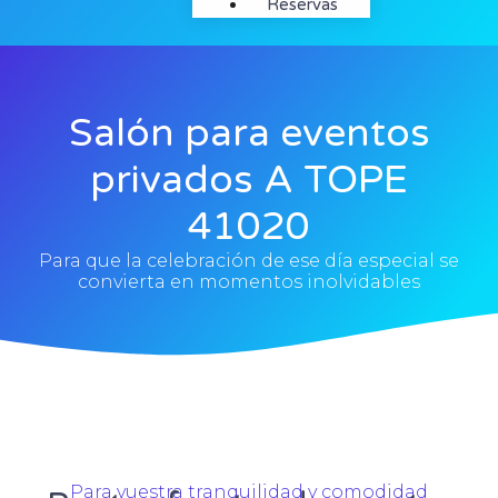
Reservas
Salón para eventos
privados A TOPE
41020
Para que la celebración de ese día especial se
convierta en momentos inolvidables
Para vuestra tranquilidad y comodidad