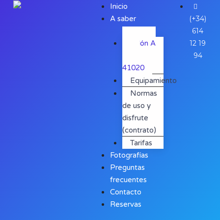
Inicio
A saber
(+34)
614
Salón A
12 19
Tope
94
41020
Equipamiento
Normas
de uso y
disfrute
(contrato)
Tarifas
Fotografías
Preguntas
frecuentes
Contacto
Reservas