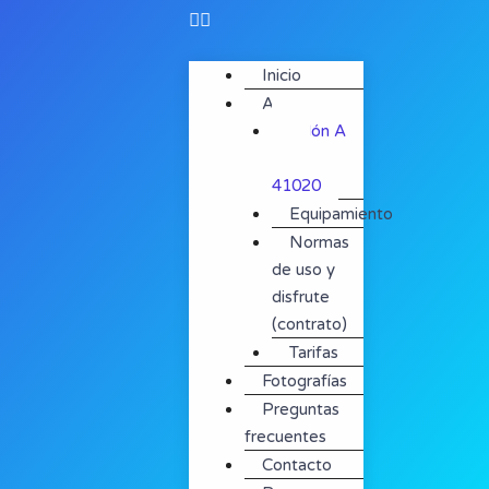
Inicio
A saber
Salón A
Tope
41020
Equipamiento
Normas
de uso y
disfrute
(contrato)
Tarifas
Fotografías
Preguntas
frecuentes
Contacto