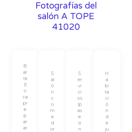
Fotografías del
salón A TOPE
41020
B
ar
S
S
H
ra
al
er
a
(t
ó
vi
bi
o
n
ci
ta
ca
c
os
ci
pr
o
(p
ó
e
m
as
n
p
e
e
d
ar
d
si
e
ar
or
n
ju