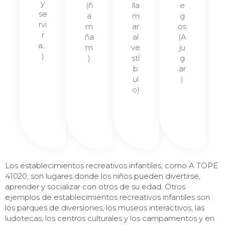
y
(ñ
lla
e
se
a
m
g
rvi
m
ar
os
r
ña
al
(A
a...
m
ve
ju
)
)
stí
g
b
ar
ul
)
o)
Los establecimientos recreativos infantiles, como A TOPE
41020, son lugares donde los niños pueden divertirse,
aprender y socializar con otros de su edad. Otros
ejemplos de establecimientos recreativos infantiles son
los parques de diversiones, los museos interactivos, las
ludotecas, los centros culturales y los campamentos y en