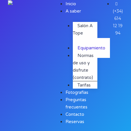
Inicio
A saber
(+34)
614
Salón A
12 19
Tope
94
41020
Equipamiento
Normas
de uso y
disfrute
(contrato)
Tarifas
Fotografías
Preguntas
frecuentes
Contacto
Reservas